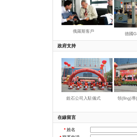
俄羅斯客戶
德國G
政府支持
領(lǐng)
銳石公司入駐儀式
在線留言
*
姓名