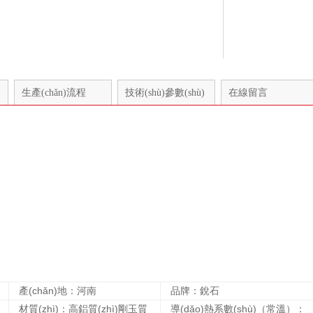
生產(chǎn)流程
技術(shù)參數(shù)
在線留言
產(chǎn)地：河南
品牌：銳石
材質(zhì)：高鋁質(zhì)剛玉質
導(dǎo)熱系數(shù)（常溫）：