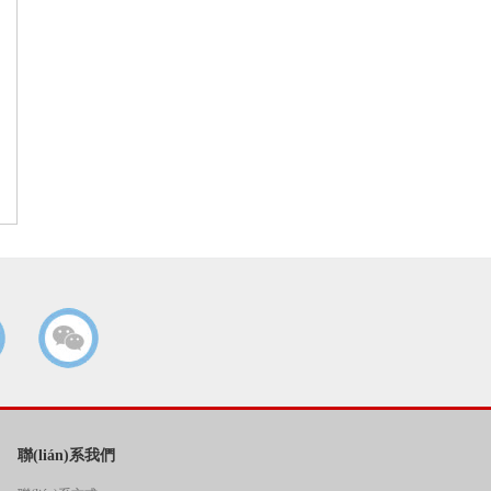
聯(lián)系我們