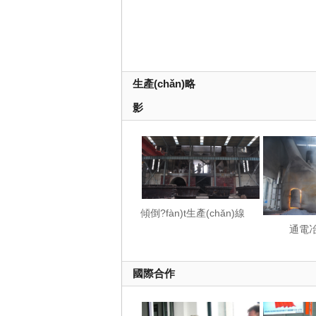
生產(chǎn)略
影
傾倒?fàn)t生產(chǎn)線
通電
國際合作