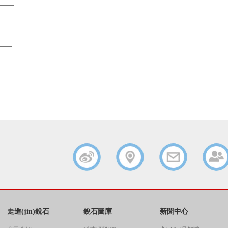
走進(jìn)銳石
銳石圖庫
新聞中心