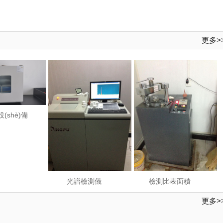
更多>
(shè)備
光譜檢測儀
檢測比表面積
更多>