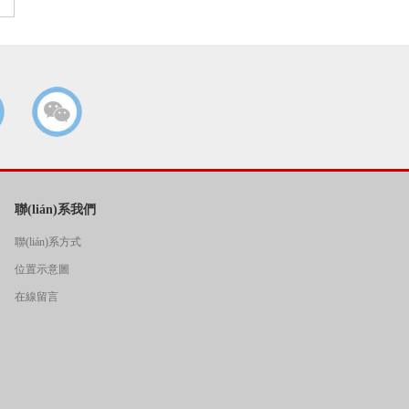
聯(lián)系我們
聯(lián)系方式
位置示意圖
在線留言