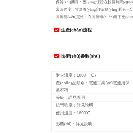
‌保質(zhì)期長‌：應(yīng)保證在較長時間內(n
‌常溫強度‌：常溫養(yǎng)護后應(yīng)具
‌高溫穩(wěn)定性‌：在高溫環(huán)境下應(yīn
生產(chǎn)流程
技術(shù)參數(shù)
耐火溫度：1800（℃）
產(chǎn)品類別：窯爐工業(yè)窯爐用保
溫材料
等級：詳見說明
抗彎強度：詳見說明
使用溫度：1800℃
形態(tài)：詳見說明