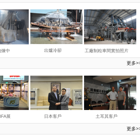
出爐冷卻
冶煉中
工廠制粒車間實拍照片
更多>
日本客戶
土耳其客戶
IFA展
更多>