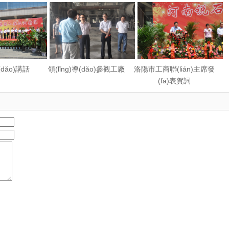
導(dǎo)講話
領(lǐng)導(dǎo)參觀工廠
洛陽市工商聯(lián)主席發
(fā)表賀詞